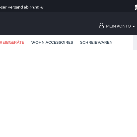
oser Versand ab 49.99 €
MEIN KONTO
REIBGERÄTE
WOHN ACCESSOIRES
SCHREIBWAREN