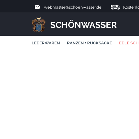
webmaster@schoenwasser.de
Kostenl
SCHÖNWASSER
LEDERWAREN
RANZEN + RUCKSÄCKE
EDLE SCH
LAMY