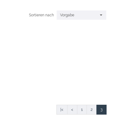
Sortieren nach
Vorgabe
|<
<
1
2
3