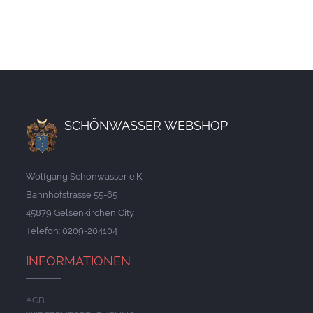
SCHÖNWASSER WEBSHOP
Wolfgang Schönwasser e.K.
Bahnhofstrasse 55-65
45879 Gelsenkirchen City
Telefon: 0209-204104
INFORMATIONEN
AGB