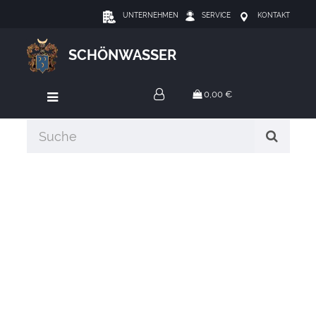
UNTERNEHMEN
SERVICE
KONTAKT
SCHÖNWASSER
0,00 €
GELDBÖRSE & CO.
Geldbörse & Co.