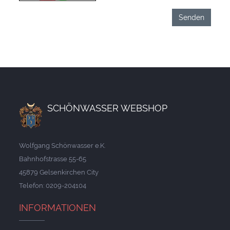
SCHÖNWASSER WEBSHOP
Wolfgang Schönwasser e.K.
Bahnhofstrasse 55-65
45879 Gelsenkirchen City
Telefon: 0209-204104
INFORMATIONEN