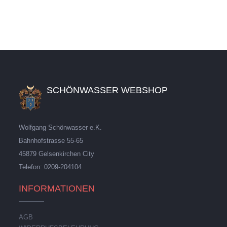
SCHÖNWASSER WEBSHOP
Wolfgang Schönwasser e.K.
Bahnhofstrasse 55-65
45879 Gelsenkirchen City
Telefon: 0209-204104
INFORMATIONEN
AGB