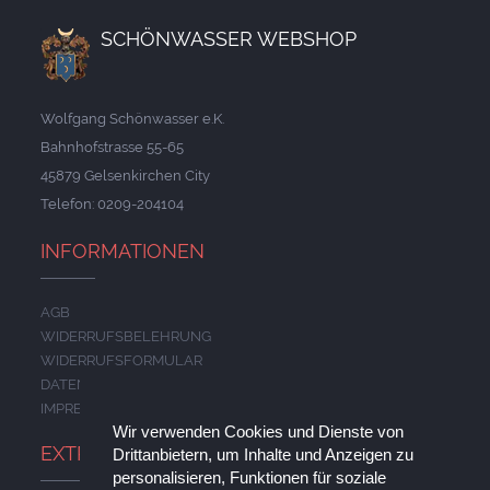
SCHÖNWASSER WEBSHOP
Wolfgang Schönwasser e.K.
Bahnhofstrasse 55-65
45879 Gelsenkirchen City
Telefon: 0209-204104
INFORMATIONEN
AGB
WIDERRUFSBELEHRUNG
WIDERRUFSFORMULAR
DATENSCHUTZERKLÄRUNG
IMPRESSUM
Wir verwenden Cookies und Dienste von
EXTRAS
Drittanbietern, um Inhalte und Anzeigen zu
personalisieren, Funktionen für soziale