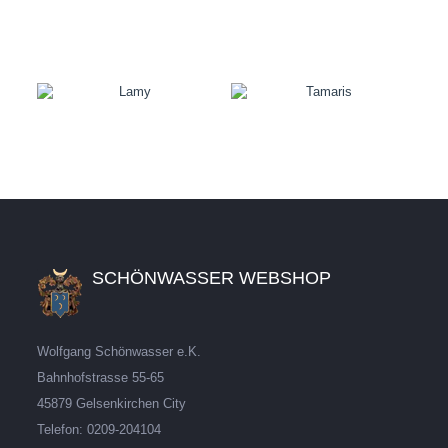
SCHÖNWASSER WEBSHOP
Wolfgang Schönwasser e.K.
Bahnhofstrasse 55-65
45879 Gelsenkirchen City
Telefon: 0209-204104