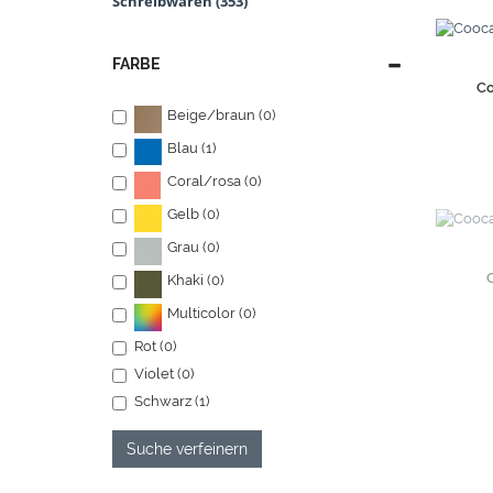
Schreibwaren (353)
FARBE
Co
Beige/braun (0)
Blau (1)
Coral/rosa (0)
Gelb (0)
Grau (0)
Khaki (0)
Multicolor (0)
Rot (0)
Violet (0)
Schwarz (1)
Suche verfeinern