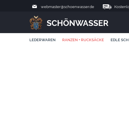
webmaster@schoenwasser.de
Kostenl
SCHÖNWASSER
LEDERWAREN
RANZEN + RUCKSÄCKE
EDLE SCH
COOCAZOO