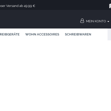
oser Versand ab 49.99 €
MEIN KONTO
REIBGERÄTE
WOHN ACCESSOIRES
SCHREIBWAREN