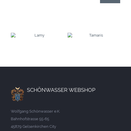
SCHÖNWASSER WEBSHOP
Wolfgang Schönwasser e.K.
Bahnhofstrasse 55-65
45879 Gelsenkirchen City