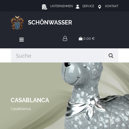
UNTERNEHMEN
SERVICE
KONTAKT
SCHÖNWASSER
0,00 €
CASABLANCA
Casablanca